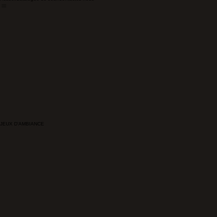
Accueil
Catalogue de Jeux
Contactez-nous
JEUX D'AMBIANCE