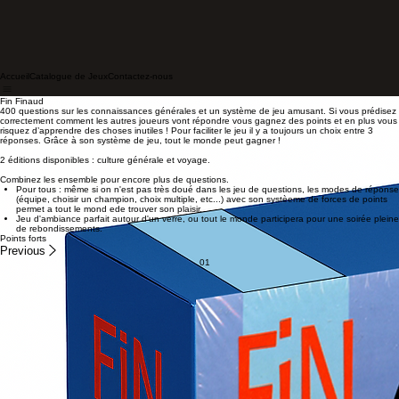
Accueil
Catalogue de Jeux
Contactez-nous
Fin Finaud
400 questions sur les connaissances générales et un système de jeu amusant. Si vous prédisez
correctement comment les autres joueurs vont répondre vous gagnez des points et en plus vous
risquez d’apprendre des choses inutiles ! Pour faciliter le jeu il y a toujours un choix entre 3
réponses. Grâce à son système de jeu, tout le monde peut gagner !
2 éditions disponibles : culture générale et voyage.
Combinez les ensemble pour encore plus de questions.
Pour tous : même si on n'est pas très doué dans les jeu de questions, les modes de réponse
(équipe, choisir un champion, choix multiple, etc...) avec son systèeme de forces de points
permet a tout le mond ede trouver son plaisir.
Jeu d'ambiance parfait autour d'un verre, ou tout le monde participera pour une soirée pleine
de rebondissements.
Points forts
Previous
01