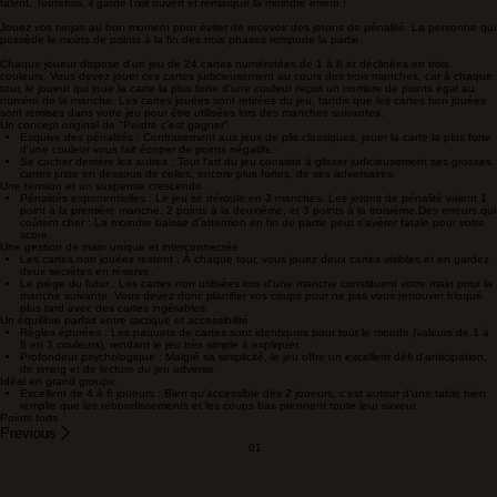
Dojo
De l'auteur connu: Dr Reiner Knizia
Maître Makatsu est le mentor ninja le plus célèbre du pays. Être formé par lui est considéré
comme un grand honneur.
Chaque année, différentes écoles, appelées dojos, présentent leurs meilleurs ninjas. Pendant
trois jours, ces ninjas passent une série d’épreuves pour impressionner Maître Makatsu par leur
talent. Toutefois, il garde l’œil ouvert et remarque la moindre erreur !
Jouez vos ninjas au bon moment pour éviter de recevoir des jetons de pénalité. La personne qui
possède le moins de points à la fin des trois phases remporte la partie.
Chaque joueur dispose d'un jeu de 24 cartes numérotées de 1 à 8 et déclinées en trois
couleurs. Vous devez jouer ces cartes judicieusement au cours des trois manches, car à chaque
tour, le joueur qui joue la carte la plus forte d'une couleur reçoit un nombre de points égal au
numéro de la manche. Les cartes jouées sont retirées du jeu, tandis que les cartes non jouées
sont remises dans votre jeu pour être utilisées lors des manches suivantes.
Un concept original de "Perdre c'est gagner"
Esquive des pénalités : Contrairement aux jeux de plis classiques, jouer la carte la plus forte
d'une couleur vous fait écoper de points négatifs.
Se cacher derrière les autres : Tout l'art du jeu consiste à glisser judicieusement ses grosses
cartes juste en dessous de celles, encore plus fortes, de ses adversaires.
Une tension et un suspense crescendo
Pénalités exponentielles : Le jeu se déroule en 3 manches. Les jetons de pénalité valent 1
point à la première manche, 2 points à la deuxième, et 3 points à la troisième.Des erreurs qui
coûtent cher : La moindre baisse d'attention en fin de partie peut s'avérer fatale pour votre
score.
Une gestion de main unique et interconnectée
Les cartes non jouées restent : À chaque tour, vous jouez deux cartes visibles et en gardez
deux secrètes en réserve.
Le piège du futur : Les cartes non utilisées lors d'une manche constituent votre main pour la
manche suivante. Vous devez donc planifier vos coups pour ne pas vous retrouver bloqué
plus tard avec des cartes ingérables.
Un équilibre parfait entre tactique et accessibilité
Règles épurées : Les paquets de cartes sont identiques pour tout le monde (valeurs de 1 à
8 en 3 couleurs), rendant le jeu très simple à expliquer.
Profondeur psychologique : Malgré sa simplicité, le jeu offre un excellent défi d'anticipation,
de timing et de lecture du jeu adverse.
Idéal en grand groupe
Excellent de 4 à 6 joueurs : Bien qu'accessible dès 2 joueurs, c'est autour d'une table bien