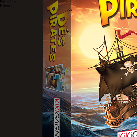
Un jeu de dés au mécanisme très simple mais aux résultats toujours différents grâce aux
cartes qui changent le jeu à chaque coup.
Le format de la boîte se transporte facilement.
Idéal pour les voyages.
Matériel: 40 cartes, 8 dés d’abordage, un carnet de pointage et la règle du jeu.
Points forts
Previous
01