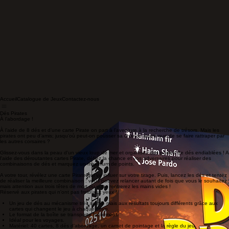
Accueil
Catalogue de Jeux
Contactez-nous
Dés Pirates
À l’abordage !
À l’aide de 8 dés et d’une carte Pirate on part à l’aventure à la recherche de trésors. Mais les
pirates ont peu d’amis; jusqu’où peut-on pousser sa chance avant que de se faire rattraper par
les autres corsaires ?
Glissez-vous dans la peau d'un vieux loup de mer et organisez des parties de dés endiablées ! A
l'aide des déroutantes cartes Pirate, défiez la chance et vos adversaires pour réaliser des
combinaisons de dés et marquez un maximum de points.
A votre tour, révélez une carte Pirate qui va influer sur votre tirage. Puis, lancez les dés et tentez
de réaliser la meilleure combinaison : vous pouvez relancer autant de fois que vous le souhaitez
mais attention aux trois têtes de mort ou vous rentrerez les mains vides !
Réservé aux pirates qui n'ont pas froid aux yeux !